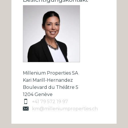
Millenium Properties SA
Kari Marill-Hernandez
Boulevard du Théâtre 5
1204 Genève
+41 79 572 19 97
km@milleniumproperties.ch