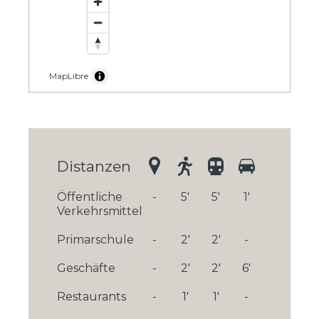
MapLibre
Distanzen
Öffentliche
-
5'
5'
1'
Verkehrsmittel
Primarschule
-
2'
2'
-
Geschäfte
-
2'
2'
6'
Restaurants
-
1'
1'
-