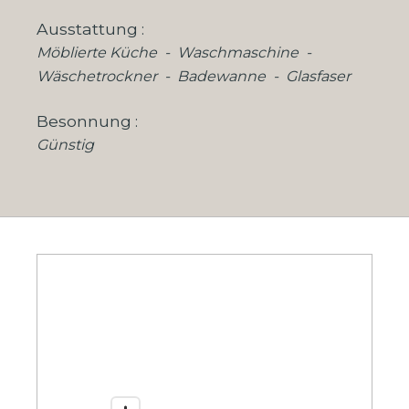
Ausstattung
Möblierte Küche
Waschmaschine
Wäschetrockner
Badewanne
Glasfaser
Besonnung
Günstig