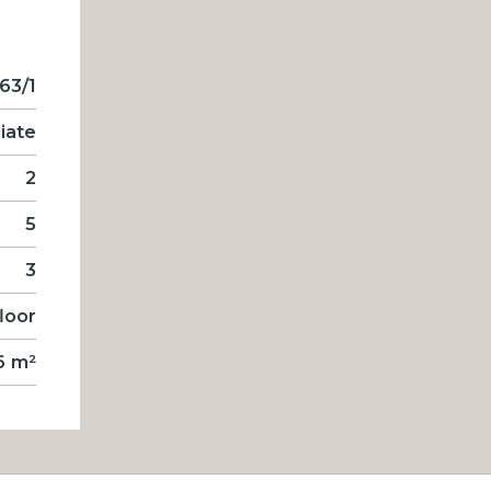
63/1
iate
2
5
3
floor
6 m²