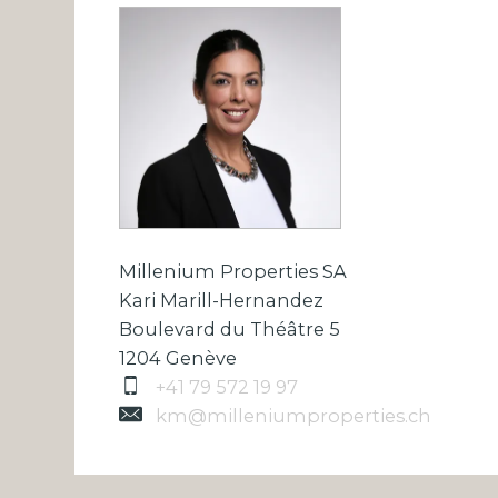
Millenium Properties SA
Kari Marill-Hernandez
Boulevard du Théâtre 5
1204 Genève
+41 79 572 19 97
km@milleniumproperties.ch