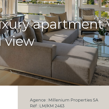
luxury apartment 
l view
Agence : Millenium Properties SA
Réf : LM/KM 2463