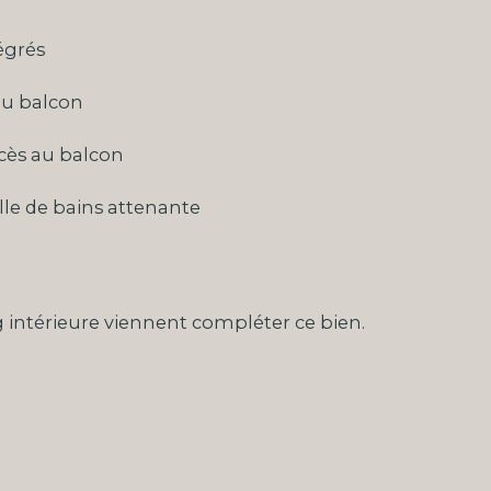
égrés
au balcon
cès au balcon
lle de bains attenante
 intérieure viennent compléter ce bien.