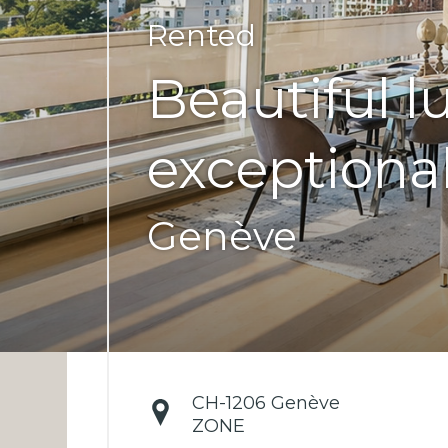
Rented
Beautiful 
exceptiona
Genève
CH-
1206 Genève
ZONE