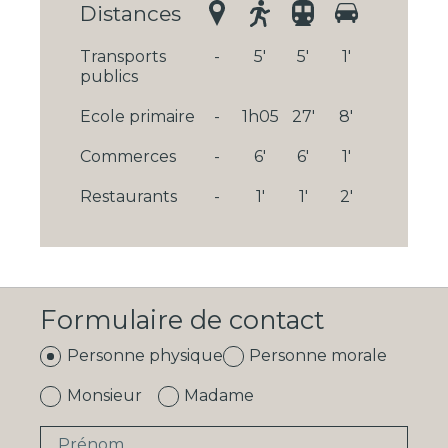
Distances
Transports
-
5'
5'
1'
publics
Ecole primaire
-
1h05
27'
8'
Commerces
-
6'
6'
1'
Restaurants
-
1'
1'
2'
Formulaire de contact
Personne physique
Personne morale
Monsieur
Madame
Prénom