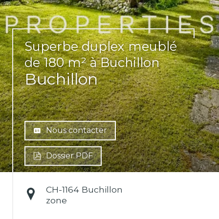
Superbe duplex meublé
de 180 m² à Buchillon
Buchillon
Nous contacter
Dossier PDF
CH-
1164 Buchillon
zone