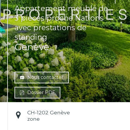
Appartement meublé de
3 pièces proche Nations
avec prestations de
standing
Genève
Nous contacter
Dossier PDF
CH-
1202 Genève
zone