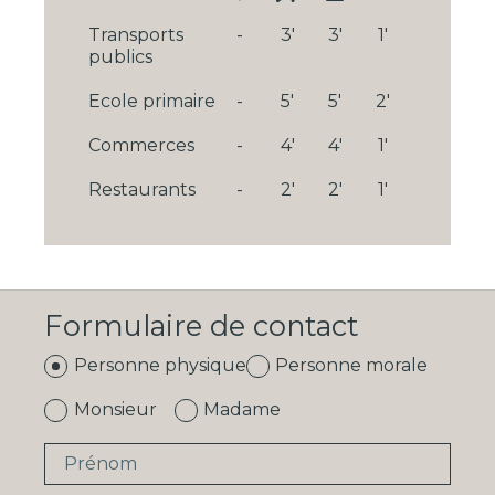
Transports
-
3'
3'
1'
publics
Ecole primaire
-
5'
5'
2'
Commerces
-
4'
4'
1'
Restaurants
-
2'
2'
1'
Formulaire de contact
Personne physique
Personne morale
Monsieur
Madame
Prénom