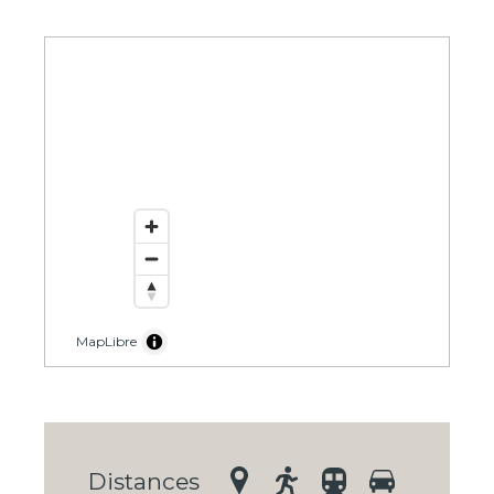
MapLibre
Distances