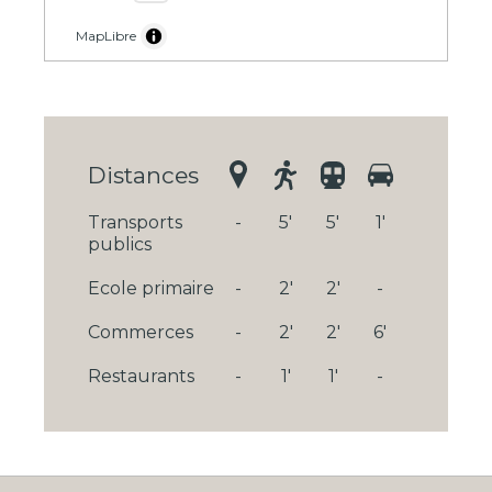
MapLibre
Distances
Transports
-
5'
5'
1'
publics
Ecole primaire
-
2'
2'
-
Commerces
-
2'
2'
6'
Restaurants
-
1'
1'
-