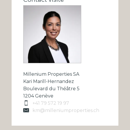
Millenium Properties SA
Kari Marill-Hernandez
Boulevard du Théâtre 5
1204 Genève
+41 79 572 19 97
km@milleniumproperties.ch