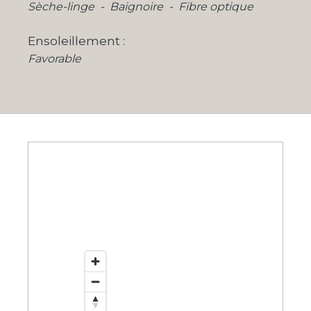
Sèche-linge
Baignoire
Fibre optique
Ensoleillement
Favorable