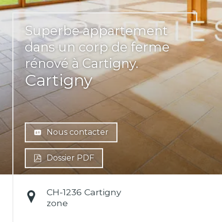
Superbe appartement
dans un corp de ferme
rénové à Cartigny.
Cartigny
Nous contacter
Dossier PDF
CH-
1236 Cartigny
zone