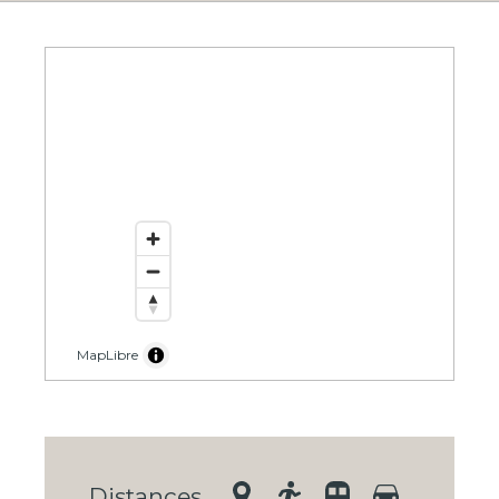
MapLibre
Distances