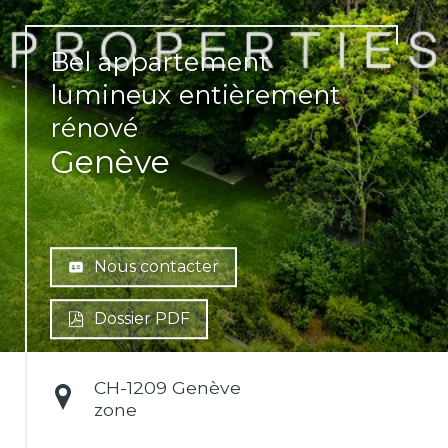
Bel appartement
lumineux entièrement
rénové
Genève
Nous contacter
Dossier PDF
CH-
1209 Genève
zone