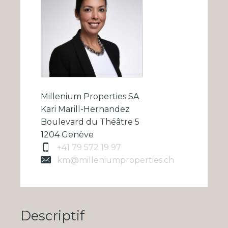
Millenium Properties SA
Kari Marill-Hernandez
Boulevard du Théâtre 5
1204 Genève
+41 79 572 19 97
km@milleniumproperties.ch
Descriptif