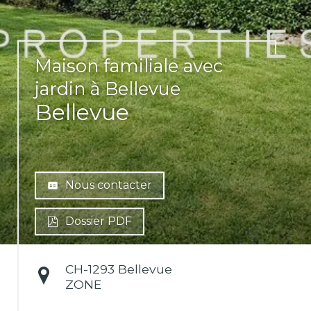
Maison familiale avec
jardin à Bellevue
Bellevue
Nous contacter
Dossier PDF
CH-
1293 Bellevue
ZONE