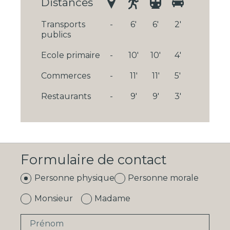
Distances
Transports
-
6'
6'
2'
publics
Ecole primaire
-
10'
10'
4'
Commerces
-
11'
11'
5'
Restaurants
-
9'
9'
3'
Formulaire de contact
Personne physique
Personne morale
Monsieur
Madame
Prénom