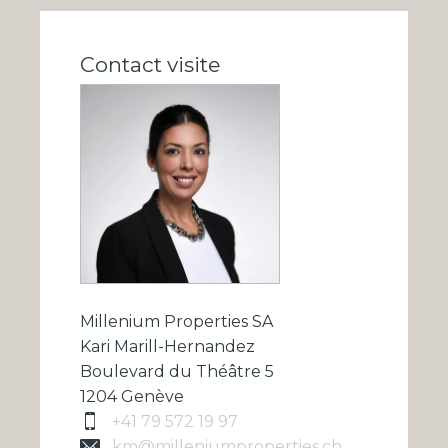
Contact visite
Millenium Properties SA
Kari Marill-Hernandez
Boulevard du Théâtre 5
1204 Genève
+41 79 572 19 97
km@milleniumproperties.ch