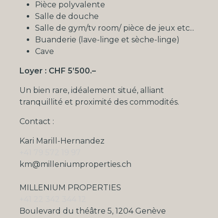
Pièce polyvalente
Salle de douche
Salle de gym/tv room/ pièce de jeux etc...
Buanderie (lave-linge et sèche-linge)
Cave
Loyer : CHF 5’500.–
Un bien rare, idéalement situé, alliant
tranquillité et proximité des commodités.
Contact :
Kari Marill-Hernandez
+41 79 572 19 97
km@milleniumproperties.ch
MILLENIUM PROPERTIES
+41 22 342 344 12
Boulevard du théâtre 5, 1204 Genève