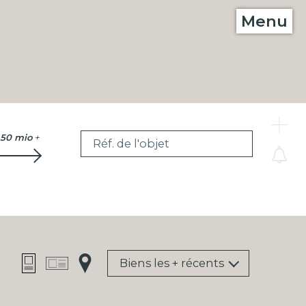
Menu
C
50 mio
+
Réf. de l'objet
Biens les + récents