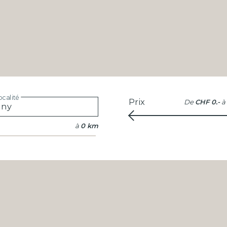
calité
Prix
De
CHF 0.-
à
à
0 km