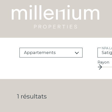
NPA Lo
Appartements
Rayon
1
résultats