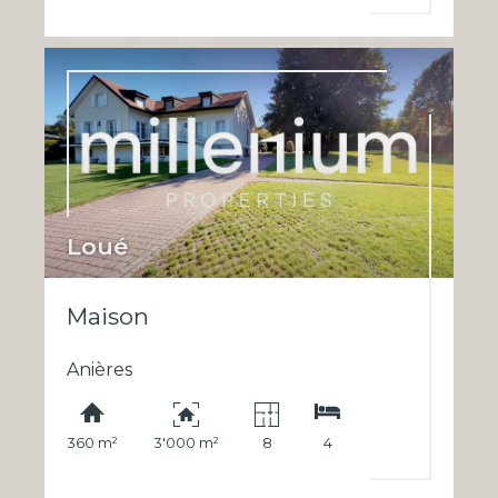
Loué
Maison
Anières
360 m²
3'000 m²
8
4