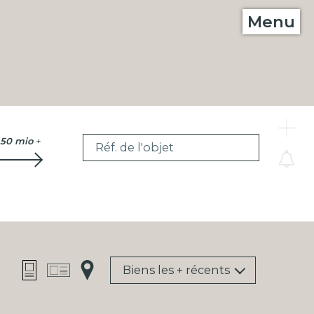
Menu
C
50 mio
+
Réf. de l'objet
Biens les + récents