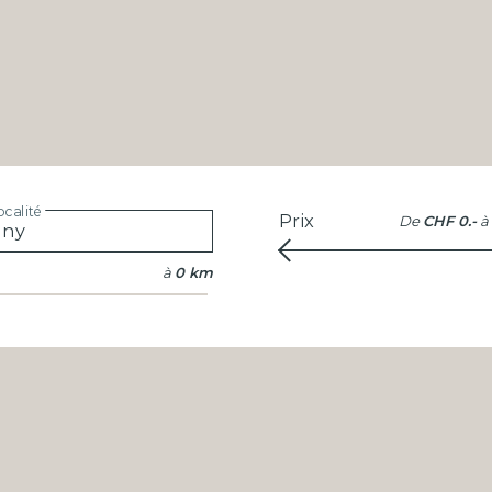
calité
Prix
De
CHF 0.-
à
à
0 km