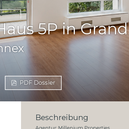
aus 5P in Gran
nnex
PDF Dossier
Beschreibung
Agentur: Millenium Properties