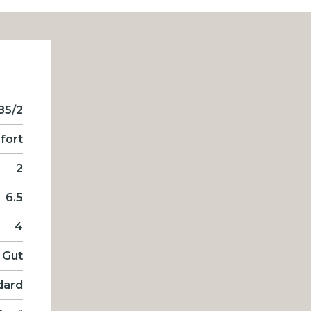
85/2
fort
2
6.5
4
Gut
dard