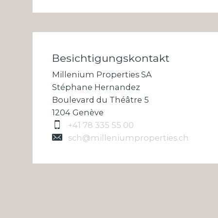
Besichtigungskontakt
Millenium Properties SA
Stéphane Hernandez
Boulevard du Théâtre 5
1204 Genève
+41 78 335 55 00
sch@milleniumproperties.ch