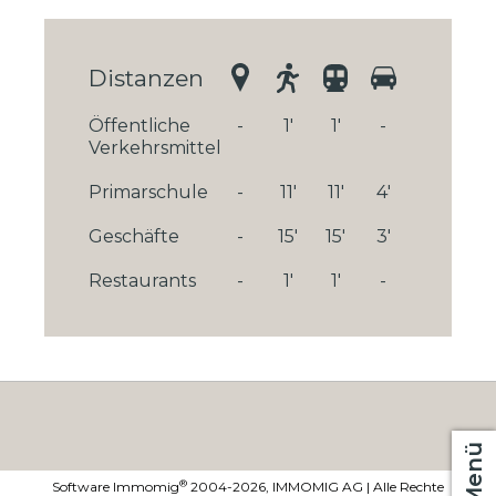
Distanzen
Öffentliche
-
1'
1'
-
Verkehrsmittel
Primarschule
-
11'
11'
4'
Geschäfte
-
15'
15'
3'
Restaurants
-
1'
1'
-
Menü
®
Software Immomig
2004-2026, IMMOMIG AG | Alle Rechte