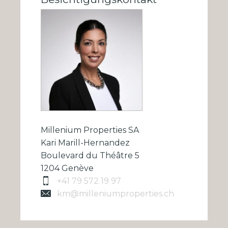
Millenium Properties SA
Kari Marill-Hernandez
Boulevard du Théâtre 5
1204 Genève
+41 79 572 19 97
km@milleniumproperties.ch