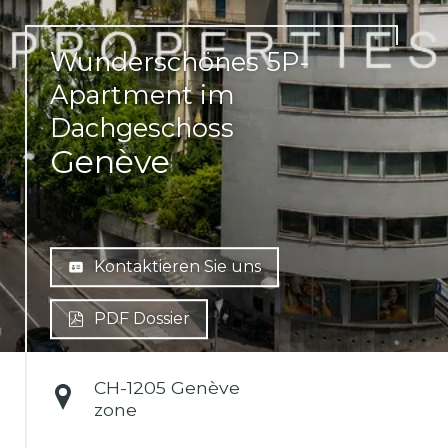
Wunderschönes 5P-
Apartment im
Dachgeschoss
Genève
Kontaktieren Sie uns
PDF Dossier
CH-
1205 Genève
zone