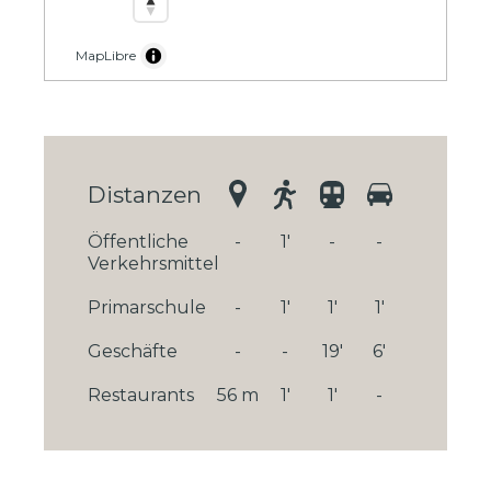
MapLibre
Distanzen
Öffentliche
-
1'
-
-
Verkehrsmittel
Primarschule
-
1'
1'
1'
Geschäfte
-
-
19'
6'
Restaurants
56 m
1'
1'
-