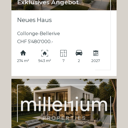
Exklusives Angebot
Neues Haus
Collonge-Bellerive
CHF 5'480'000.-
274 m²
943 m²
7
2
2027