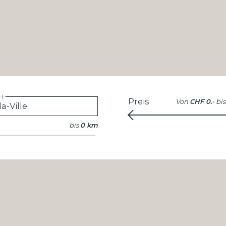
rt
Preis
Von
CHF 0.-
bis
bis
0 km