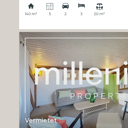
140 m²
5
2
3
20 m²
Vermietet