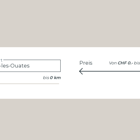
rt
Preis
Von
CHF 0.-
bis
bis
0 km