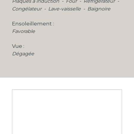
Plaques à induction
Four
Réfrigérateur
Congélateur
Lave-vaisselle
Baignoire
Ensoleillement
Favorable
Vue
Dégagée