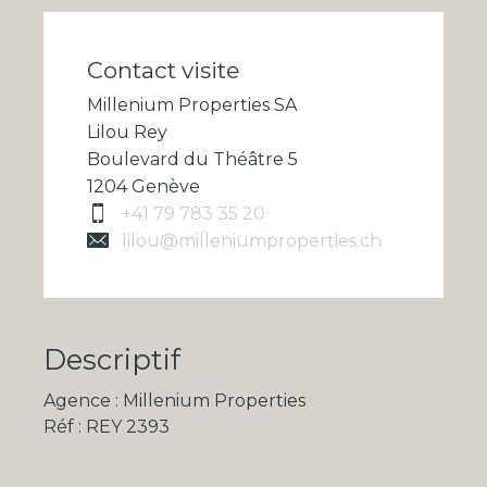
Contact visite
Millenium Properties SA
Lilou Rey
Boulevard du Théâtre 5
1204 Genève
+41 79 783 35 20
lilou@milleniumproperties.ch
Descriptif
Agence : Millenium Properties
Réf : REY 2393