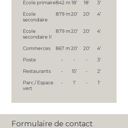
Ecole primaire
842 m
18'
18'
3'
Ecole
879 m
20'
20'
4'
secondaire
Ecole
879 m
20'
20'
4'
secondaire II
Commerces
867 m
20'
20'
4'
Poste
-
-
-
3'
Restaurants
-
15'
-
2'
Parc / Espace
-
1'
-
1'
vert
Formulaire de contact