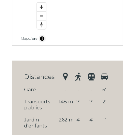
MapLibre
Distances
Gare
-
-
-
5'
Transports
148 m
7'
7'
2'
publics
Jardin
262 m
4'
4'
1'
d'enfants