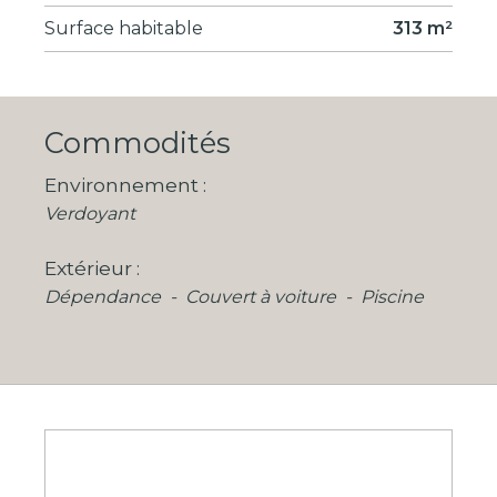
Surface habitable
313 m²
Commodités
Environnement
Verdoyant
Extérieur
Dépendance
Couvert à voiture
Piscine