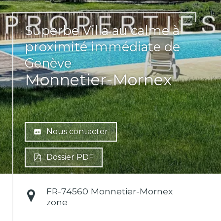
Superbe Villa au calme à
proximité immédiate de
Genève
Monnetier-Mornex
Nous contacter
Dossier PDF
FR-
74560 Monnetier-Mornex
zone