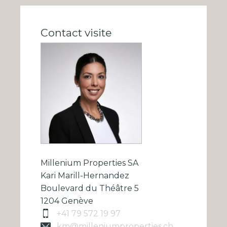
Contact visite
Millenium Properties SA
Kari Marill-Hernandez
Boulevard du Théâtre 5
1204 Genève
+41 79 572 19 97
km@milleniumproperties.ch