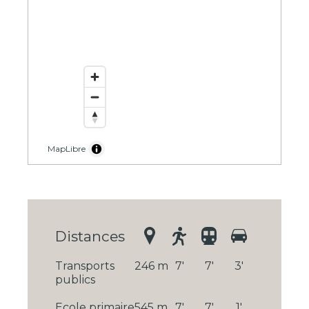
MapLibre
Distances
Transports
246 m
7'
7'
3'
publics
Ecole primaire
545 m
7'
7'
1'