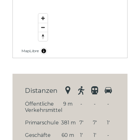
MapLibre
Distanzen
Öffentliche
9 m
-
-
-
Verkehrsmittel
Primarschule
381 m
7'
7'
1'
Geschäfte
60 m
1'
1'
-