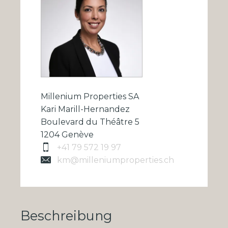
Millenium Properties SA
Kari Marill-Hernandez
Boulevard du Théâtre 5
1204 Genève
+41 79 572 19 97
km@milleniumproperties.ch
Beschreibung