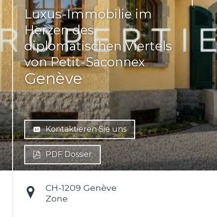
Luxus-Immobilie im
Herzen des
diplomatischen Viertels
von Petit-Saconnex
Genève
Kontaktieren Sie uns
PDF Dossier
CH-
1209 Genève
Zone