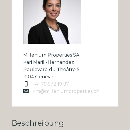
Millenium Properties SA
Kari Marill-Hernandez
Boulevard du Théâtre 5
1204 Genève
+41 79 572 19 97
km@milleniumproperties.ch
Beschreibung